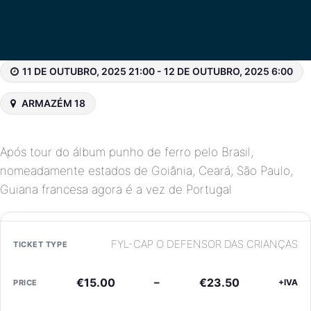
11 DE OUTUBRO, 2025 21:00 - 12 DE OUTUBRO, 2025 6:00
ARMAZÉM 18
Após tour do álbum punho de ferro pelo Brasil,
nomeadamente estados de Goiânia, Ceará, São Paulo,
Guiana francesa agora é a vez de Portugal
FYL-CAP O DEFENSOR DAS CRIANÇAS
€
15.00
–
€
23.50
+IVA
Price range: €15.00 through €23.50