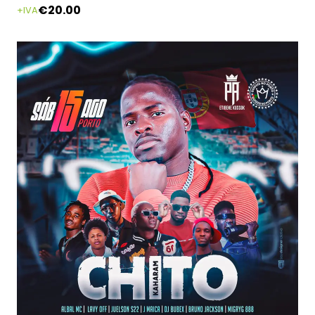
€
20.00
+IVA