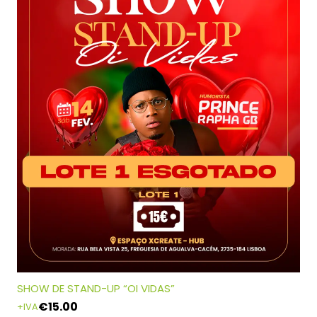
SHOW DE STAND-UP “OI VIDAS”
€
15.00
+IVA