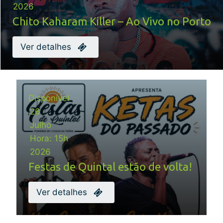
2026
Chito Kaharam Killer – Ao Vivo no Porto
Ver detalhes
Disponível
26
Julho
Hora:
15h
2026
Festas de Quintal estão de volta!
Ver detalhes