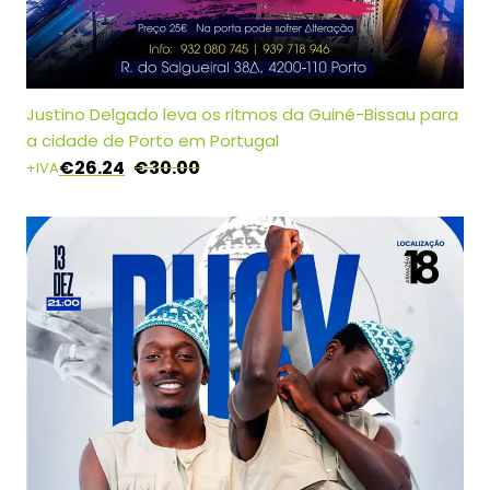
Justino Delgado leva os ritmos da Guiné-Bissau para
a cidade de Porto em Portugal
€
26.24
€
30.00
+IVA
O
O
Preço
Preço
Original
Atual
Era:
É:
€30.00.
€26.24.