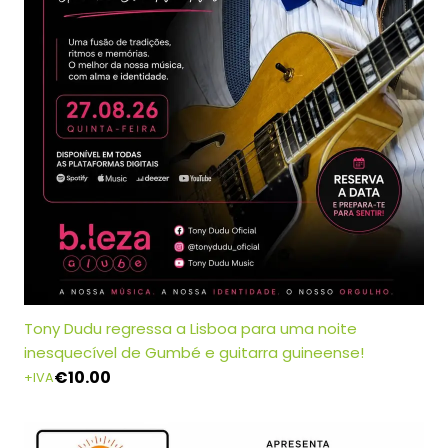
Tony Dudu regressa a Lisboa para uma noite
inesquecível de Gumbé e guitarra guineense!
€
10.00
+IVA