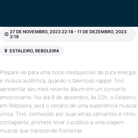
27 DE NOVEMBRO, 2023 22:18 - 11 DE DEZEMBRO, 2023
2:18
ESTALEIRO, REBOLEIRA
Prepare-se para uma noite inesquecível de pura energia
e música autêntica, quando o talentoso rapper Tinó
apresentar seu mais recente álbum em um concerto
emocionante. No dia 8 de dezembro, às 22h, o Estaleiro,
em Reboleira, será o cenário de uma experiência musical
única. Tinó, conhecido por suas letras cativantes e ritmo
contagiante, promete levar o público a uma viagem
musical que transcende fronteiras.