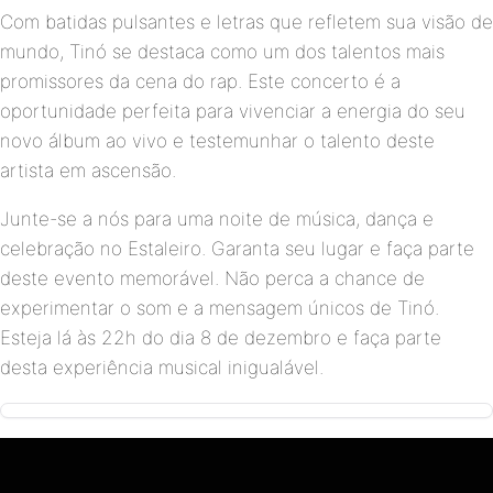
Com batidas pulsantes e letras que refletem sua visão de
mundo, Tinó se destaca como um dos talentos mais
promissores da cena do rap. Este concerto é a
oportunidade perfeita para vivenciar a energia do seu
novo álbum ao vivo e testemunhar o talento deste
artista em ascensão.
Junte-se a nós para uma noite de música, dança e
celebração no Estaleiro. Garanta seu lugar e faça parte
deste evento memorável. Não perca a chance de
experimentar o som e a mensagem únicos de Tinó.
Esteja lá às 22h do dia 8 de dezembro e faça parte
desta experiência musical inigualável.