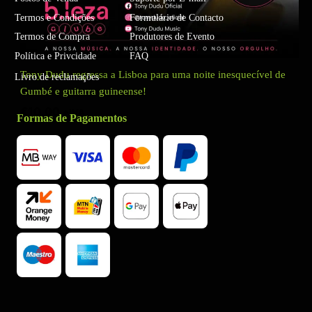
Termos e Condições
Formulário de Contacto
Termos de Compra
Produtores de Evento
Política e Privcidade
FAQ
Tony Dudu regressa a Lisboa para uma noite inesquecível de
Livro de reclamações
Gumbé e guitarra guineense!
€
10.00
+IVA
Formas de Pagamentos