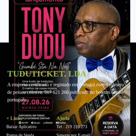
TUDUTICKET, LDA
A empresa certificado e registado em Portugal com o número
de pessoa coletiva: 517 621 266 publicado no boletim oficial
português.
+ Links
Ajuda
Baixar Aplicativo
Tel.: 219 210 273
Postos de Venda
Suporte por E-mail