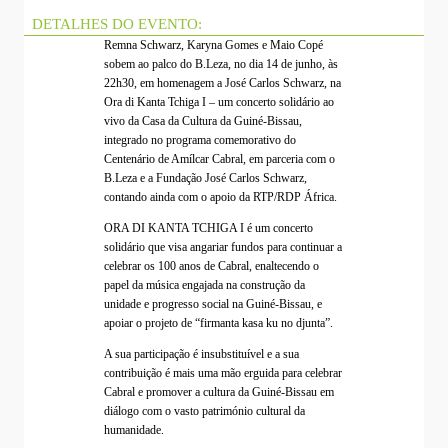
DETALHES DO EVENTO:
Remna Schwarz, Karyna Gomes e Maio Copé
sobem ao palco do B.Leza, no dia 14 de junho, às
22h30, em homenagem a José Carlos Schwarz, na
Ora di Kanta Tchiga I – um concerto solidário ao
vivo da Casa da Cultura da Guiné-Bissau,
integrado no programa comemorativo do
Centenário de Amílcar Cabral, em parceria com o
B.Leza e a Fundação José Carlos Schwarz,
contando ainda com o apoio da RTP/RDP África.
ORA DI KANTA TCHIGA I é um concerto
solidário que visa angariar fundos para continuar a
celebrar os 100 anos de Cabral, enaltecendo o
papel da música engajada na construção da
unidade e progresso social na Guiné-Bissau, e
apoiar o projeto de “firmanta kasa ku no djunta”.
A sua participação é insubstituível e a sua
contribuição é mais uma mão erguida para celebrar
Cabral e promover a cultura da Guiné-Bissau em
diálogo com o vasto património cultural da
humanidade.