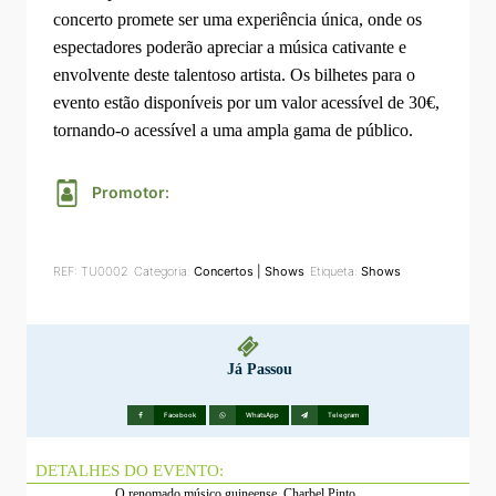
concerto promete ser uma experiência única, onde os
espectadores poderão apreciar a música cativante e
envolvente deste talentoso artista. Os bilhetes para o
evento estão disponíveis por um valor acessível de 30€,
tornando-o acessível a uma ampla gama de público.
Promotor:
REF:
TU0002
Categoria:
Concertos | Shows
Etiqueta:
Shows
Já Passou
Facebook
WhatsApp
Telegram
DETALHES DO EVENTO:
O renomado músico guineense, Charbel Pinto,