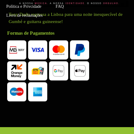
Política e Privcidade
FAQ
Tony Dudu regressa a Lisboa para uma noite inesquecível de
Livro de reclamações
Gumbé e guitarra guineense!
€
10.00
+IVA
Formas de Pagamentos