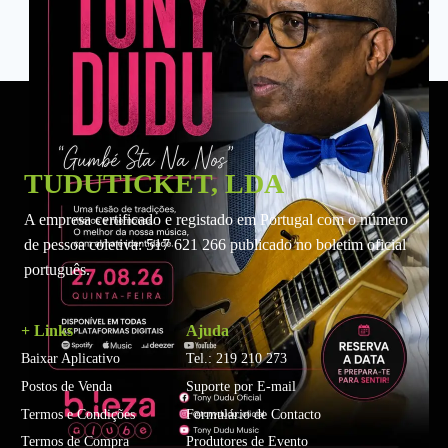
TUDUTICKET, LDA
A empresa certificado e registado em Portugal com o número
de pessoa coletiva: 517 621 266 publicado no boletim oficial
português.
+ Links
Ajuda
Baixar Aplicativo
Tel.: 219 210 273
Postos de Venda
Suporte por E-mail
Termos e Condições
Formulário de Contacto
Termos de Compra
Produtores de Evento